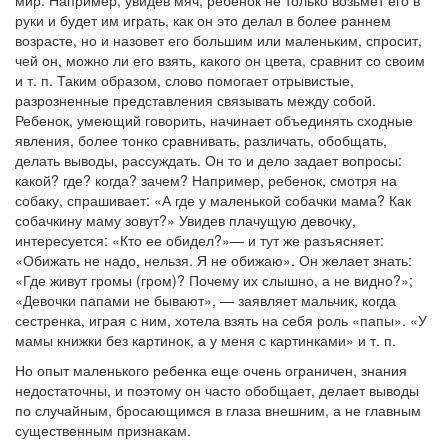
мир. Например, увидев мяч, ребенок не только возьмет его в
руки и будет им играть, как он это делал в более раннем
возрасте, но и назовет его большим или маленьким, спросит,
чей он, можно ли его взять, какого он цвета, сравнит со своим
и т. п. Таким образом, слово помогает отрывистые,
разрозненные представления связывать между собой.
Ребенок, умеющий говорить, начинает объединять сходные
явления, более тонко сравнивать, различать, обобщать,
делать выводы, рассуждать. Он то и дело задает вопросы:
какой? где? когда? зачем? Например, ребенок, смотря на
собаку, спрашивает: «А где у маленькой собачки мама? Как
собачкину маму зовут?» Увидев плачущую девочку,
интересуется: «Кто ее обидел?»— и тут же разъясняет:
«Обижать не надо, нельзя. Я не обижаю». Он желает знать:
«Где живут громы (гром)? Почему их слышно, а не видно?»;
«Девочки папами не бывают», — заявляет мальчик, когда
сестренка, играя с ним, хотела взять на себя роль «папы». «У
мамы книжки без картинок, а у меня с картинками» и т. п.
Но опыт маленького ребенка еще очень ограничен, знания
недостаточны, и поэтому он часто обобщает, делает выводы
по случайным, бросающимся в глаза внешним, а не главным
существенным признакам.