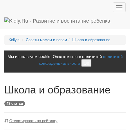
Toggl
navig
Kidly.ru
Советы мамам и папам
Школа и образование
Мы используем cookie. Ознакомится с политикой
политикой
конфиденциальности
ОК
Школа и образование
43 статьи
Отсортировать по рейтингу