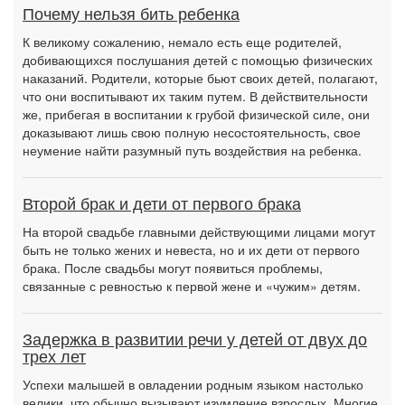
Почему нельзя бить ребенка
К великому сожалению, немало есть еще родителей,
добивающихся послушания детей с помощью физических
наказаний. Родители, которые бьют своих детей, полагают,
что они воспитывают их таким путем. В действительности
же, прибегая в воспитании к грубой физической силе, они
доказывают лишь свою полную несостоятельность, свое
неумение найти разумный путь воздействия на ребенка.
Второй брак и дети от первого брака
На второй свадьбе главными действующими лицами могут
быть не только жених и невеста, но и их дети от первого
брака. После свадьбы могут появиться проблемы,
связанные с ревностью к первой жене и «чужим» детям.
Задержка в развитии речи у детей от двух до
трех лет
Успехи малышей в овладении родным языком настолько
велики, что обычно вызывают изумление взрослых. Многие