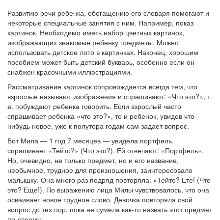
Развитию речи ребенка, обогащению его словаря помогают и
некоторые специальные занятия с ним. Например, показ
картинок. Необходимо иметь набор цветных картинок,
изображающих знакомые ребенку предметы. Можно
использовать детское лото в картинках. Наконец, хорошим
пособием может быть детский букварь, особенно если он
снабжен красочными иллюстрациями.
Рассматривание картинок сопровождается всегда тем, что
взрослые называют изображения и спрашивают: «Что это?», т.
е. побуждают ребенка говорить. Если взрослый часто
спрашивает ребенка «что это?», то и ребенок, увидев что-
нибудь новое, уже к полутора годам сам задает вопрос.
Вот Мила — 1 год 7 месяцев — увидела портфель,
спрашивает «Тейто?» (Что это?). Ей отвечают: «Портфель».
Но, очевидно, не только предмет, но и его название,
необычное, трудное для произношения, заинтересовало
малышку. Она много раз подряд повторяла: «Тейто? Ете! (Что
это? Еще!). По выражению лица Милы чувствовалось, что она
осваивает новое трудное слово. Девочка повторяла свой
вопрос до тех пор, пока не сумела как-то назвать этот предмет
по-своему.