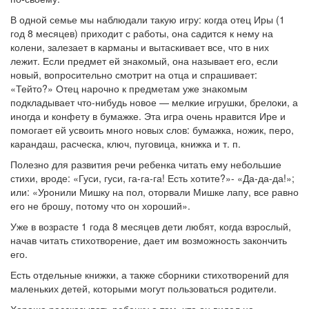
В одной семье мы наблюдали такую игру: когда отец Иры (1
год 8 месяцев) приходит с работы, она садится к нему на
колени, залезает в карманы и вытаскивает все, что в них
лежит. Если предмет ей знакомый, она называет его, если
новый, вопросительно смотрит на отца и спрашивает:
«Тейто?» Отец нарочно к предметам уже знакомым
подкладывает что-нибудь новое — мелкие игрушки, брелоки, а
иногда и конфету в бумажке. Эта игра очень нравится Ире и
помогает ей усвоить много новых слов: бумажка, ножик, перо,
карандаш, расческа, ключ, пуговица, книжка и т. п.
Полезно для развития речи ребенка читать ему небольшие
стихи, вроде: «Гуси, гуси, га-га-га! Есть хотите?»- «Да-да-да!»;
или: «Уронили Мишку на пол, оторвали Мишке лапу, все равно
его не брошу, потому что он хороший».
Уже в возрасте 1 года 8 месяцев дети любят, когда взрослый,
начав читать стихотворение, дает им возможность закончить
его.
Есть отдельные книжки, а также сборники стихотворений для
маленьких детей, которыми могут пользоваться родители.