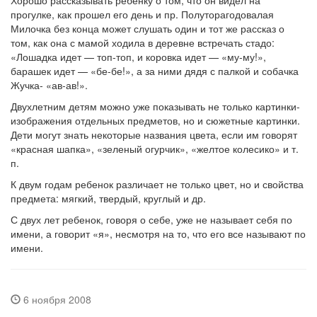
Хорошо рассказывать ребенку о том, что он видел на
прогулке, как прошел его день и пр. Полуторагодовалая
Милочка без конца может слушать один и тот же рассказ о
том, как она с мамой ходила в деревне встречать стадо:
«Лошадка идет — топ-топ, и коровка идет — «му-му!»,
барашек идет — «бе-бе!», а за ними дядя с палкой и собачка
Жучка- «ав-ав!».
Двухлетним детям можно уже показывать не только картинки-
изображения отдельных предметов, но и сюжетные картинки.
Дети могут знать некоторые названия цвета, если им говорят
«красная шапка», «зеленый огурчик», «желтое колесико» и т.
п.
К двум годам ребенок различает не только цвет, но и свойства
предмета: мягкий, твердый, круглый и др.
С двух лет ребенок, говоря о себе, уже не называет себя по
имени, а говорит «я», несмотря на то, что его все называют по
имени.
6 ноября 2008