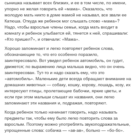
сынишка называет всех близких, и ее в том числе, по имени,
упорно не желая говорить ей «мама». Оказалось, что
молодую мать никто в доме мамой не называл, все звали ее
Катюша. Откуда же ребенок мог слышать слово «мама»?
Надо, чтобы взрослые члены семьи, когда мать входит в
комнату и ребенок улыбается ей, тянется к ней, спрашивали:
«Кто пришел?», и отвечали: «Мама».
Хорошо запоминает и легко повторяет ребенок слова,
обозначающие то, что его особенно поразило,
заинтересовало. Вот увидел ребенок автомобиль, он гудит,
движется; по выражению лица малыша видно, что он очень
заинтересован. Тут-то и надо сказать ему, что это
«автомобиль». Маленькие дети всегда обращают внимание на
домашних животных — собаку, кошку, корову, лошадь, козу, их
интересуют птицы, пролетающие бабочки, яркие цветы, и
если при этом малыши слышат их названия, они легко
запоминают эти названия и, подражая, повторяют.
Когда ребенок только начинает говорить, надо называть
предметы так, чтобы ему было легко повторить слова за
взрослым. Поэтому можно употреблять звукоподражательные,
упрощенные слова: собачка — «ав-ав», больно — «бо-бо».