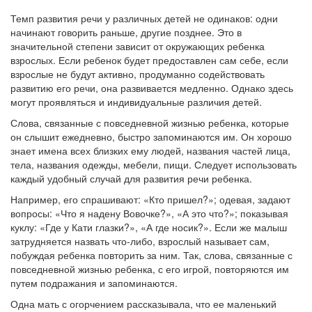
Темп развития речи у различных детей не одинаков: одни
начинают говорить раньше, другие позднее. Это в
значительной степени зависит от окружающих ребенка
взрослых. Если ребенок будет предоставлен сам себе, если
взрослые не будут активно, продуманно содействовать
развитию его речи, она развивается медленно. Однако здесь
могут проявляться и индивидуальные различия детей.
Слова, связанные с повседневной жизнью ребенка, которые
он слышит ежедневно, быстро запоминаются им. Он хорошо
знает имена всех близких ему людей, названия частей лица,
тела, названия одежды, мебели, пищи. Следует использовать
каждый удобный случай для развития речи ребенка.
Например, его спрашивают: «Кто пришел?»; одевая, задают
вопросы: «Что я надену Вовочке?», «А это что?»; показывая
куклу: «Где у Кати глазки?», «А где носик?». Если же малыш
затрудняется назвать что-либо, взрослый называет сам,
побуждая ребенка повторить за ним. Так, слова, связанные с
повседневной жизнью ребенка, с его игрой, повторяются им
путем подражания и запоминаются.
Одна мать с огорчением рассказывала, что ее маленький