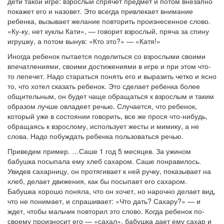
дети такой игре: взрослый спрячет предмет и потом внезапно
покажет его и назовет. Это всегда привлекает внимание
ребенка, вызывает желание повторить произнесенное слово.
«Ку-ку, нет куклы Кати», — говорит взрослый, пряча за спину
игрушку, а потом вынув: «Кто это?» — «Катя!»
Иногда ребенок пытается поделиться со взрослыми своими
впечатлениями, своими достижениями в игре и при этом что-
то лепечет. Надо стараться понять его и выразить четко и ясно
то, что хотел сказать ребенок. Это сделает ребенка более
общительным, он будет чаще обращаться к взрослым и таким
образом лучше овладеет речью. Случается, что ребенок,
который уже в состоянии говорить, все же прося что-нибудь,
обращаясь к взрослому, использует жесты и мимику, а не
слова. Надо побуждать ребенка пользоваться речью.
Приведем пример. …Саше 1 год 5 месяцев. За ужином
бабушка посыпала ему хлеб сахаром. Саше понравилось.
Увидев сахарницу, он протягивает к ней ручку, показывает на
хлеб, делает движения, как бы посыпает его сахаром.
Бабушка хорошо поняла, что он хочет, но нарочно делает вид,
что не понимает, и спрашивает: «Что дать? Сахару?» — и
ждет, чтобы мальчик повторил это слово. Когда ребенок по-
своему произносит его — «сахал», бабушка дает ему сахар и