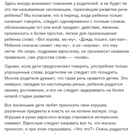
Здесь иногда возникают сомнения у родителей: а не будет ли
это так называемым сюсюканьем, тормозящим развитие речи
ребенка? Мы полагаем, что в период, когда ребенок только
начинает говорить, следует одновременно с полным словом,
обозначающим тот или иной предмет, действие, явление,
произносить и более простое, легкое для произношения
ребенка слово: «Вот корова, му-му», «Дождь пошел, кап-кап».
Ребенок сначала скажет «му-му», а не «корова», это ему
легче. Но скоро, подражая взрослому, он произнесет название
правильно, сам упростив слово — «коова».
Однако, если дети предпочитают говорить, употребляя только
упрощенные слова, родителям не следует это поощрять.
Многие родители думают, что такая речь нравится детям. Это
неверно; овладев по-настоящему речью, ребенок радуется
своему достижению, и его не следует задерживать на более
низкой стадии развития.
Все маленькие дети любят приносить свои игрушки,
различные предметы и класть их на колени матери, отцу.
Игрушка в руках взрослого всегда становится интереснее,
оживает. Взрослым следует называть все то, что малыш
приносит, и при этом спрашивать: «Что это?» Очень радуются