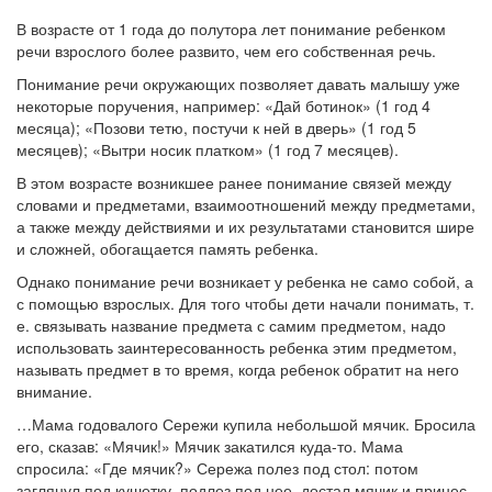
В возрасте от 1 года до полутора лет понимание ребенком
речи взрослого более развито, чем его собственная речь.
Понимание речи окружающих позволяет давать малышу уже
некоторые поручения, например: «Дай ботинок» (1 год 4
месяца); «Позови тетю, постучи к ней в дверь» (1 год 5
месяцев); «Вытри носик платком» (1 год 7 месяцев).
В этом возрасте возникшее ранее понимание связей между
словами и предметами, взаимоотношений между предметами,
а также между действиями и их результатами становится шире
и сложней, обогащается память ребенка.
Однако понимание речи возникает у ребенка не само собой, а
с помощью взрослых. Для того чтобы дети начали понимать, т.
е. связывать название предмета с самим предметом, надо
использовать заинтересованность ребенка этим предметом,
называть предмет в то время, когда ребенок обратит на него
внимание.
…Мама годовалого Сережи купила небольшой мячик. Бросила
его, сказав: «Мячик!» Мячик закатился куда-то. Мама
спросила: «Где мячик?» Сережа полез под стол: потом
заглянул под кушетку, подлез под нее, достал мячик и принес