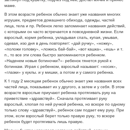
маме.
В этом возрасте ребенок обычно знает уже названия многих
игрушек, предметов домашнего обихода, одежды, частей
лица, тела и пр. Ребенок легко запоминает названия действий,
с которыми он часто встречается в повседневной жизни. Если
взрослый, кормя ребенка, укладывая спать, купая, умывая,
одевая, изо дня в день повторяет: «дай ручку», «ножку»,
«положи головку», «ложись бай-бай», «вот кашка», «ешь» и т.
п., то все эти слова быстро запоминаются ребенком.
«Наденем новые ботиночки?»- ребенок тянется рукой к
ботинкам. Играя с ребенком, взрослый называет: «носик»,
«глазки» у куклы. и у мишки, а потом и у самого ребенка.
К 1 году 2 месяцам ребенок обычно знает уже названия всех
частей лица, показывает их у другого, а затем и у себя. В этом
возрасте взрослые приучают ребенка протягивать руку на
приветствие «здравствуй». Сначала протягивает руку
взрослый, хлопая по ней ручкой ребенка, но вскоре по одному
только слову «здравствуй», ребенок сам подает ему руку. При
этом, если взрослый берет только правую руку, то вскоре
ребенок будет протягивать лишь правую.