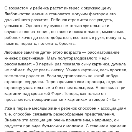
С возрастом у ребенка растет интерес к окружающему.
Любопытство малыша становится могучим фактором его
дальнейшего развития. Ребенок стремится все увидеть,
услышать. Однако ему нужны не только зрительные и
слуховые впечатления, но также и осязательные, мышечные:
ребенок хочет до всего добраться, все взять в руки, пощупать,
помять, порвать, поломать, бросить.
Любимое занятие детей этого возраста — рассматривание
книжек с картинками. Мать полуторагодовалого Феди
рассказывает: «В первый раз показала сыну картинки, думала
не поймет, будет рвать книжку. Увидев картинки, весь просиял,
засмеялся радостно. Если задерживалась на какой-нибудь
странице, сердился. Переворачивал сам страницы, отделяя
страницу указательным и большим пальцами. Я повесила три
картинки над кроваткой Феди. Теперь, как только он
просыпается, поворачивается к картинкам и говорит: «Ка!»
Уже в первые месяцы жизни ребенок способен к ассоциациям,
т. е. способен связывать разнообразные представления.
Вначале эти ассоциации очень примитивны, например, он
радуется при виде бутылочки с молоком. С течением времени
ассоциации ребенка становятся сложнее, и постепенно их