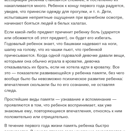
накапливается много. Ребенок к концу первого года радуется,
увидев, что принесли одежду для прогулки, и т. п. Дети,
испытавшие неприятные ощущения при врачебном осмотре,
начинают бояться людей в белых халатах.
Если какой-либо предмет причинит ребенку боль (ударится
или обожжется об этот предмет), он будет его избегать.
Годовалый ребенок знает, что башмаки надевают на ноги,
шапку на голову, что из чашки пьют, что гребенкой
причесываются. Когда одной годовалой девочке давали вещи,
которыми она обычно играла в кроватке, девочка
отказывалась их брать, если не хотела идти в кроватку. Все
это — показатели развивающейся у ребенка памяти, без чего
вообще было бы невозможно психическое развитие ребенка:
впечатления скользили бы по его сознанию, не оставляя
следа.
Простейшие виды памяти — узнавание и вспоминание —
проявляются в том, что ребенок воспринимает, как уже
знакомые ему, повторяющиеся впечатления, относясь к ним
положительно или отрицательно.
В течение первого года жизни память ребенка быстро