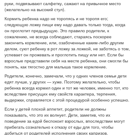
руки, подвязывают салфетку, сажают на привычное место
(желательно на высокий стул).
Кормить ребенка надо не торопясь и не торопя его;
следующую ложку пищи ему надо давать только тогда, когда
он проглотит предыдущую. Это правило родители, к
сожалению, не всегда соблюдают, стараясь поскорее
закончить кормление, или, озабоченные каким-либо другим
делом, суют ребенку в рот ложку за ложкой, не заботясь о том,
успевает он прожевать и проглотить пищу или нет. Если бы
взрослые представили себя на месте ребенка, они смогли бы
понять, как тягостно для малыша такое кормление.
Родители, конечно, замечали, что у одних членов семьи дети
едят лучше, у других — хуже. Поэтому желательно, чтобы
ребенка всегда кормил один и тот же человек, именно тот, кто
вследствие присущих ему свойств характера, терпения,
выдержки, справляется с этой процедурой особенно успешно.
Если у детей плохой аппетит, родители не должны
показывать, что это их волнует. Дети, заметив, что их
поведение за едой беспокоит взрослых, впоследствии могут
прибегать сознательно к отказу от еды для того, чтобы
добиться от родителей исполнения своих капризов.