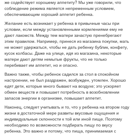
же содействует хорошему аппетиту? Мы уже говорили, что
соблюдение режима является непременным условием,
обеспечивающим хороший аппетит ребенка.
Желание есть возникает у ребенка в привычные часы при
условии, если между установленными кормлениями ему не
дают лакомств. Между тем матери зачастую пренебрегают
этим правилом. Например, принеся из магазина покупки, мать
не может удержаться, чтобы не дать ребенку бублик, конфету,
кусок колбасы. Даже на улице, идя из магазина, некоторые
матери дают детям немытые фрукты, что не только
перебивает им аппетит, но и опасно.
Важно также, чтобы ребенок садился за стол в спокойном
настроении, не был раздражен, возбужден, утомлен. Хорошо
едят дети, которые много бывают на воздухе; это ускоряет
обмен веществ и повышает потребность в возобновлении
запасов энергии в организме, повышает аппетит.
Наконец, следует учитывать и то, что у ребенка на втором году
жизни в достаточной мере развиты вкусовые ощущения и
индивидуальные склонности к той или иной пище. Поэтому
необходимо по возможности подбирать пищу по вкусу
ребенка. Это важно и потому, что пища, принимаемая с