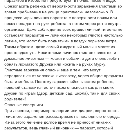
паразитов в изобилии присутствуют в почве, песке и воде.
Обезопасить ребенка от вероятности заражения глистами во
время пребывания на улице практически невозможно. В
процессе игры личинка паразита с поверхности почвы или
песка попадает на руки ребенка, а потом через рот и внутрь
организма. Даже соблюдение всех правил личной гигиены не
остановят паразитов — личинки некоторых глистов настолько
легкие, что могут быть поднятыми в воздух порывом ветра.
Таким образом, даже самый аккуратный малыш может их
просто вдохнуть. Носителями личинок глистов являются и
домашние животные — кошки и собаки, а дети очень любят
обнять лохматого Дружка или носить на руках Мурку.
Глистные заражения опасны еще и тем, что могут
передаваться от человека к человеку, через общие предметы
быта и мебели. Поэтому заразившийся глистом ребенок,
неволей становится источником опасности как для своих
друзей по играм (двор, детский сад, школа), так и для своих
родителей!
Опасные соперники
При лечении, например аллергии или диареи, вероятность
глистного заражения рассматривают в последнюю очередь.
Из-за этого лечение долгое время не приносит никаких
результатов, ведь главный виновник — паразит, который