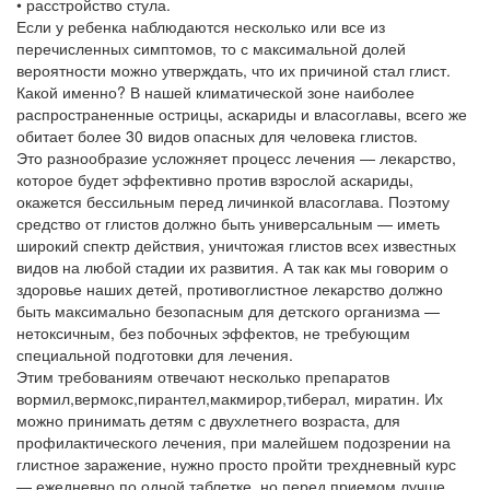
• расстройство стула.
Если у ребенка наблюдаются несколько или все из
перечисленных симптомов, то с максимальной долей
вероятности можно утверждать, что их причиной стал глист.
Какой именно? В нашей климатической зоне наиболее
распространенные острицы, аскариды и власоглавы, всего же
обитает более 30 видов опасных для человека глистов.
Это разнообразие усложняет процесс лечения — лекарство,
которое будет эффективно против взрослой аскариды,
окажется бессильным перед личинкой власоглава. Поэтому
средство от глистов должно быть универсальным — иметь
широкий спектр действия, уничтожая глистов всех известных
видов на любой стадии их развития. А так как мы говорим о
здоровье наших детей, противоглистное лекарство должно
быть максимально безопасным для детского организма —
нетоксичным, без побочных эффектов, не требующим
специальной подготовки для лечения.
Этим требованиям отвечают несколько препаратов
вормил,вермокс,пирантел,макмирор,тиберал, миратин. Их
можно принимать детям с двухлетнего возраста, для
профилактического лечения, при малейшем подозрении на
глистное заражение, нужно просто пройти трехдневный курс
— ежедневно по одной таблетке, но перед приемом лучше