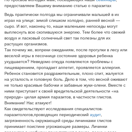
предоставляем Вашему вниманию статью о паразитах
Ведь практически полгода мы ограничивали малышей в их
играх на улице: зимой слишком холодно, ранней весной —
сыро. И вот, наконец-то, наши маленькие непоседы могут
выплеснуть всю скопившуюся энергию. Тем более что свежий
воздух и ласковый солнечный свет так полезны для их
растущих организмов.
Так почему же, вопреки ожиданиям, после прогулки в лесу или
веселой игры в песочнице состояние здоровья ребенка
ухудшается? Неведомо откуда появляются проблемы с
пищеварением, пропадает аппетит, проявляется аллергия.
Ребенок становится раздражительным, плохо спит, жалуется
на усталость и головную боль. Дело в том, что весной оживают
не только красивые бабочки и забавные жуки-олени. Вместе с
ними приступает к своей вредительской деятельности «на
природе» целая армия паразитов, в частности глистов.
Внимание! Нас атакуют!
Как свидетельствуют исследования специалистов-
паразитологов,проводящих периодический
аудит
,
загрязненность окружающей среды личинками глистов
принимает поистине угрожающие размеры. Личинки