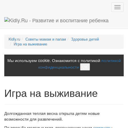
Toggl
navig
Kidly.ru
Советы мамам и папам
Здоровье детей
Игра на выживание
Мы используем cookie. Ознакомится с политикой
политикой
конфиденциальности
ОК
Игра на выживание
Долгожданная теплая весна открыла детям новые
возможности для развлечений.
По просьба молодых мам, посещающих наши
семинары
,