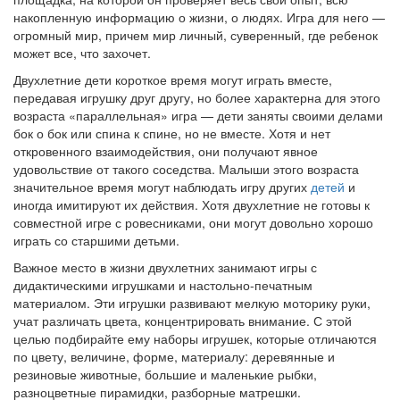
накопленную информацию о жизни, о людях. Игра для него —
огромный мир, причем мир личный, суверенный, где ребенок
может все, что захочет.
Двухлетние дети короткое время могут играть вместе,
передавая игрушку друг другу, но более характерна для этого
возраста «параллельная» игра — дети заняты своими делами
бок о бок или спина к спине, но не вместе. Хотя и нет
откровенного взаимодействия, они получают явное
удовольствие от такого соседства. Малыши этого возраста
значительное время могут наблюдать игру других
детей
и
иногда имитируют их действия. Хотя двухлетние не готовы к
совместной игре с ровесниками, они могут довольно хорошо
играть со старшими детьми.
Важное место в жизни двухлетних занимают игры с
дидактическими игрушками и настольно-печатным
материалом. Эти игрушки развивают мелкую моторику руки,
учат различать цвета, концентрировать внимание. С этой
целью подбирайте ему наборы игрушек, которые отличаются
по цвету, величине, форме, материалу: деревянные и
резиновые животные, большие и маленькие рыбки,
разноцветные пирамидки, разборные матрешки.