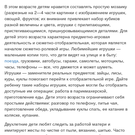
В этом возрасте детям нравится составлять простую мозаику
(разрезные на 2—4 части картинки с изображением игрушек,
овощей, фруктов; их внимание привлекает набор кубиков
разной величины и цвета, игрушки с прилипающими,
пристегивающимися, пришнуровывающимися деталями. Для
детей этого возраста характерна предметно-игровая
деятельность и сюжетно-отобразительная, которая является
началом сюжетно-ролевой игры. Любимейшие игрушки —
маленькие копии того, что дети видят на улице и в быту:
поезда
, грузовики, автобусы, гаражи, самолеты, мотоциклы,
часы, телефоны — все, что движется и может шуметь.
Игрушки — заменители реальных предметов: зайцы, лисы,
куры, куклы помогают перейти к отобразительной игре. Дайте
ребенку такие наборы игрушек, которые могли бы отобразить
доступные им операции: работа в парикмахерской,
приготовление еды. Дети этого возраста ограничивают себя
простыми действиями: разговор по телефону, питье чая,
приготовление обеда, укладывание куклы спать, ее катание в
коляске, купание.
Двухлетние дети любят следить за работой матери и
имитируют жесты по чистке от пыли, вязанию, шитью. Часто