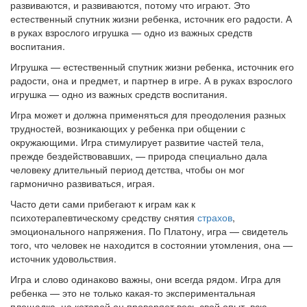
развиваются, и развиваются, потому что играют. Это
естественный спутник жизни ребенка, источник его радости. А
в руках взрослого игрушка — одно из важных средств
воспитания.
Игрушка — естественный спутник жизни ребенка, источник его
радости, она и предмет, и партнер в игре. А в руках взрослого
игрушка — одно из важных средств воспитания.
Игра может и должна применяться для преодоления разных
трудностей, возникающих у ребенка при общении с
окружающими. Игра стимулирует развитие частей тела,
прежде бездействовавших, — природа специально дала
человеку длительный период детства, чтобы он мог
гармонично развиваться, играя.
Часто дети сами прибегают к играм как к
психотерапевтическому средству снятия
страхов
,
эмоционального напряжения. По Платону, игра — свидетель
того, что человек не находится в состоянии утомления, она —
источник удовольствия.
Игра и слово одинаково важны, они всегда рядом. Игра для
ребенка — это не только какая-то экспериментальная
площадка, на которой он проверяет весь свой опыт, всю