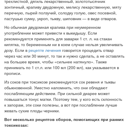
трехлистной, дягиль лекарственный, золототысячник
зонтичный, крапиву двудомную, мелису лекарственную, мяту
перечную, пырей ползучий, солодку голую, овес посевной,
пастушью сумку, укроп, тыкву, шиповник — в виде отваров.
Но обычная двудомная крапива при неумеренном
употреблении может привести к выкидышу. Если
рекомендуется применять для заварки 1 ст. л. на стакан
кипятка, то беременным ни в коем случае нельзя увеличивать
дозу. Если в
рецепте лечения
говорится процедить отвар
через час или 30 минут, то так и нужно сделать, а не оставлять
на большее время, чтобы «сильнее натянуло». Также
принимать по 1 ст.л. или 100 мл (200 мл), как указывается в
прописи.
Из соков при токсикозе рекомендуется сок ревеня и тыквы
обыкновенной. Уместно напомнить, что они обладают
послабляющим действием. При сильной диарее может
повышаться тонус матки. Поэтому тем, у кого есть склонность
к запорам, эти соки полезны, а вот при послаблении лучше
жевать сухие плоды черники.
Вот несколько рецептов сборов, помогающих при ранних
токсикозах: