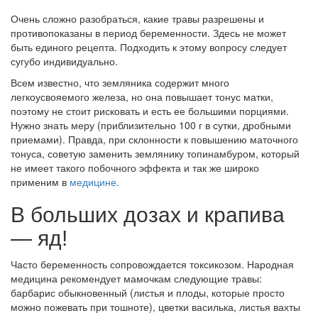
Очень сложно разобраться, какие травы разрешены и
противопоказаны в период беременности. Здесь не может
быть единого рецепта. Подходить к этому вопросу следует
сугубо индивидуально.
Всем известно, что земляника содержит много
легкоусвояемого железа, но она повышает тонус матки,
поэтому не стоит рисковать и есть ее большими порциями.
Нужно знать меру (приблизительно 100 г в сутки, дробными
приемами). Правда, при склонности к повышению маточного
тонуса, советую заменить землянику топинамбуром, который
не имеет такого побочного эффекта и так же широко
применим в
медицине
.
В больших дозах и крапива
— яд!
Часто беременность сопровождается токсикозом. Народная
медицина рекомендует мамочкам следующие травы:
барбарис обыкновенный (листья и плоды, которые просто
можно пожевать при тошноте), цветки василька, листья вахты