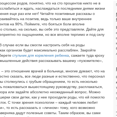
оцессом родов, понятно, что на сто процентов никто не в
расслабиться и ждать, наслаждаться последними днями жизни
овения еще раз или нет! Читайте позитивные рассказы о
раивайтесь на позитив, ведь только ваше внутреннее
нтов на 90%. Поймите, что бояться боли вполне
 столько, на сколько, вы себе это представляли. Дайте для
 неприятно по ощущениям, но все вполне терпимо и под силу
В случае если вы смогли настроить себя на роды
к как организм будет максимально расслаблен. Закройте
 берете
стульчик для кормления ребенка
, сажаете туда кроху
вымышленные действия рассказывать вашему «пузожителю»,
 – это отношение врачей в больнице, многие думают, что на
естно сказать, все люди разные и естественно, что персонал
вы столкнулись с грубым обращением, то есть несколько
ить пожаловаться вышестоящему руководству, расплакаться,
 юмора или задайте абсолютно неожиданный вопрос. Можно
шерки свои детки, как у нее проходили роды, что ей помогло
ток. С точки зрения психологии – каждый человек любит
», то есть рассказать о «личном» тому, кого возможно
наверняка дадут полезные советы. Таким образом, вы сами