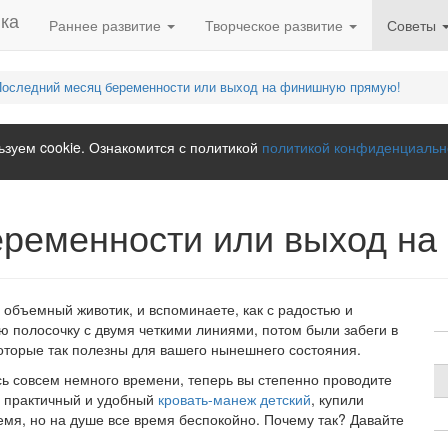
Раннее развитие
Творческое развитие
Советы
Последний месяц беременности или выход на финишную прямую!
зуем cookie. Ознакомится с политикой
политикой конфиденциальн
еременности или выход н
объемный животик, и вспоминаете, как с радостью и
ю полосочку с двумя четкими линиями, потом были забеги в
оторые так полезны для вашего нынешнего состояния.
сь совсем немного времени, теперь вы степенно проводите
и практичный и удобный
кровать-манеж детский
, купили
я, но на душе все время беспокойно. Почему так? Давайте