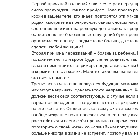
Первой причиной волнений является страх перед пр
силах предугадать, как все пройдет. Надо просто 
крохи в вашем теле, кто знает, повторятся эти мгн
родах, смотрите на прекрасное, одним словом наст
состояние повлияет на родовую деятельность проце
естественно, но болезненных ощущений будет ровно
организма установку – роды это не больно, да это
сделать любой женщине!
Вторая причина переживаний – боязнь за ребенка. 
положительно, то и крохе будет легче родиться, та
глаза и помечтайте, например, представьте, как вы
и кормите его с ложечки. Можете также все ваши 
это очень помогает.
Третье, из-за чего еще волнуются будущие мамочки
них могут накричать, сделать что-то неправильно. Ч
должен вести себя соответствующе. В случае если 
вариантов поведения – нагрубить в ответ, пригроз
но это все не то. Отнеситесь ко всему с чувством
вообще искренне поинтересоваться, а есть ли у аку
расслабиться и вести себя правильно во время схва
поговорить о своей жизни со «случайным попутчиком
больше никогда в жизни не встретит, поэтому вам 