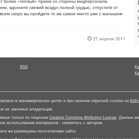
ет более «теплый» прием со стороны медперсонала.
ем, вдохните свежий воздух полной грудью, отпустите от
совсем скоро вы пройдете то же самое место уже с малышом
27 апреля 2011
RSS
Ка
Ка
зможно в некоммерческих целях и при наличии обратной ссылки на
Kidly
ью их законных владельцев.
яемые только по лицензии
Creative Commons Attribution License
. Данные м
ое использование материалов - свяжитесь с автором.
 или же размещены посетителями сайта.