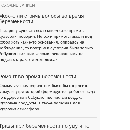
ПОХОЖИЕ ЗАПИСИ
Можно ли стричь волосы во время
беременности
В старину существовало множество примет,
суеверий, поверий. Но если приметы имели под
собой хоть какие-то основания, опираясь на
наблюдения, то поверья и суеверия были только
бабушкиными вымыслами, основанными на
людских страхах и комплексах.
Ремонт во время беременности
Самым лучшим вариантом было бы отправить
маму, внутри которой формируется ребенок, куда-
то в деревню к бабушке, где чистый воздух,
здоровые продукты, а также полезная для
здоровья атмосфера.
Травы при беременности по уму и по