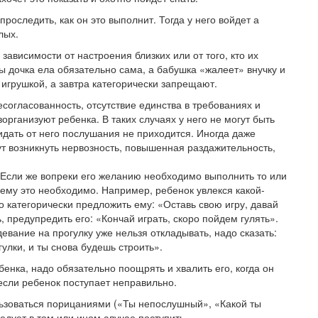
роследить, как он это выполнит. Тогда у него войдет а
лых.
зависимости от настроения близких или от того, кто их
ы дочка ела обязательно сама, а бабушка «жалеет» внучку и
 игрушкой, а завтра категорически запрещают.
согласованность, отсутствие единства в требованиях и
рганизуют ребенка. В таких случаях у него не могут быть
ать от него послушания не приходится. Иногда даже
ут возникнуть нервозность, повышенная раздажительность,
 Если же вопреки его желанию необходимо выполнить то или
чему это необходимо. Например, ребенок увлекся какой-
о категорически предложить ему: «Оставь свою игру, давай
, предупредить его: «Кончай играть, скоро пойдем гулять».
евание на прогулку уже нельзя откладывать, надо сказать:
гулки, и ты снова будешь строить».
енка, надо обязательно поощрять и хвалить его, когда он
если ребенок поступает неправильно.
ьзоваться порицаниями («Ты непослушный», «Какой ты
едует в том или ином случае поступить.