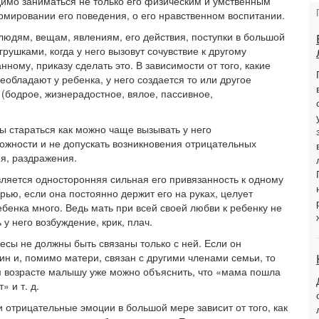
имо заниматься не только его физическим и умственным
рмировании его поведения, о его нравственном воспитании.
 людям, вещам, явлениям, его действия, поступки в большой
рушками, когда у него вызовут сочувствие к другому
ному, приказу сделать это. В зависимости от того, какие
бладают у ребенка, у него создается то или другое
(бодрое, жизнерадостное, вялое, пассивное,
 стараться как можно чаще вызывать у него
ожности и не допускать возникновения отрицательных
я, раздражения.
ляется односторонняя сильная его привязанность к одному
ерью, если она постоянно держит его на руках, целует
ребенка много. Ведь мать при всей своей любви к ребенку не
 у него возбуждение, крик, плач.
ресы не должны быть связаны только с ней. Если он
ин и, помимо матери, связан с другими членами семьи, то
ом возрасте малышу уже можно объяснить, что «мама пошла
 и т. д.
 отрицательные эмоции в большой мере зависит от того, как