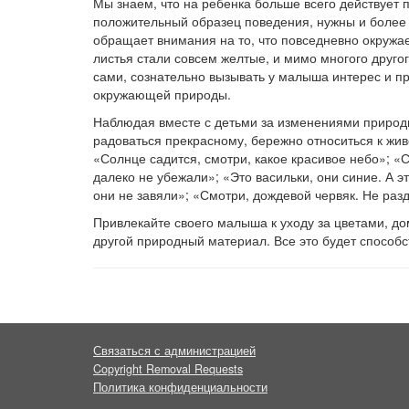
Мы знаем, что на ребенка больше всего действует п
положительный образец поведения, нужны и более 
обращает внимания на то, что повседневно окружае
листья стали совсем желтые, и мимо многого друго
сами, сознательно вызывать у малыша интерес и пр
окружающей природы.
Наблюдая вместе с детьми за изменениями природы
радоваться прекрасному, бережно относиться к живо
«Солнце садится, смотри, какое красивое небо»; «
далеко не убежали»; «Это васильки, они синие. А э
они не завяли»; «Смотри, дождевой червяк. Не раз
Привлекайте своего малыша к уходу за цветами, д
другой природный материал. Все это будет способст
Связаться с администрацией
Copyright Removal Requests
Политика конфиденциальности