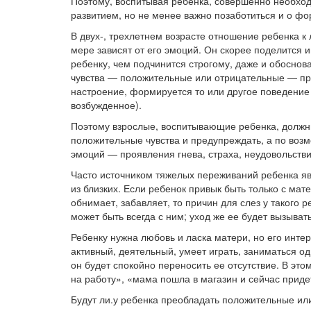
Поэтому, воспитывая ребенка, совершенно необход
развитием, но не менее важно позаботиться и о фо
В двух-, трехлетнем возрасте отношение ребенка к
мере зависят от его эмоций. Он скорее поделится иг
ребенку, чем подчинится строгому, даже и обоснован
чувства — положительные или отрицательные — прео
настроение, формируется то или другое поведение 
возбужденное).
Поэтому взрослые, воспитывающие ребенка, должны
положительные чувства и предупреждать, а по возм
эмоций — проявления гнева, страха, неудовольстви
Часто источником тяжелых переживаний ребенка яв
из близких. Если ребенок привык быть только с мат
обнимает, забавляет, то причин для слез у такого 
может быть всегда с ним; уход же ее будет вызывать
Ребенку нужна любовь и ласка матери, но его инте
активный, деятельный, умеет играть, заниматься од
он будет спокойно переносить ее отсутствие. В эт
на работу», «мама пошла в магазин и сейчас придет»
Будут ли.у ребенка преобладать положительные или