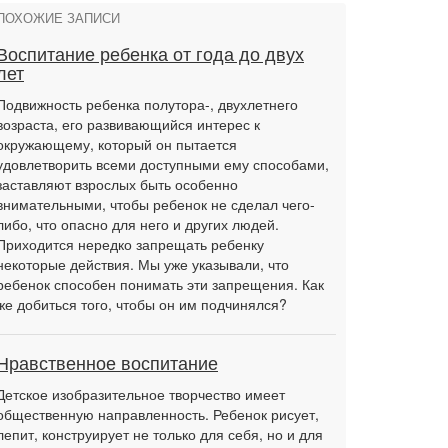
ПОХОЖИЕ ЗАПИСИ
Воспитание ребенка от года до двух
лет
Подвижность ребенка полутора-, двухлетнего
возраста, его развивающийся интерес к
окружающему, который он пытается
удовлетворить всеми доступными ему способами,
заставляют взрослых быть особенно
внимательными, чтобы ребенок не сделал чего-
либо, что опасно для него и других людей.
Приходится нередко запрещать ребенку
некоторые действия. Мы уже указывали, что
ребенок способен понимать эти запрещения. Как
же добиться того, чтобы он им подчинялся?
Нравственное воспитание
Детское изобразительное творчество имеет
общественную направленность. Ребенок рисует,
лепит, конструирует не только для себя, но и для