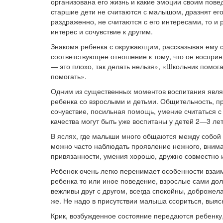
организована его жизнь и какие эмоции своим пов
старшие дети не считаются с малышом, дразнят его
раздраженно, не считаются с его интересами, то и
интерес и сочувствие к другим.
Знакомя ребенка с окружающим, рассказывая ему ск
соответствующее отношение к тому, что он восприни
— это плохо, так делать нельзя», «Школьник помог
помогать».
Одним из существенных моментов воспитания явл
ребенка со взрослыми и детьми. Общительность, 
сочувствие, посильная помощь, умение считаться 
качества могут быть уже воспитаны у детей 2—3 лет
В яслях, где малыши много общаются между собой
можно часто наблюдать проявление нежного, внимат
привязанности, умения хорошо, дружно совместно и
Ребенок очень легко перенимает особенности взаи
ребенка то или иное поведение, взрослые сами до
вежливы друг с другом, всегда спокойны, доброжела
же. Не надо в присутствии малыша ссориться, выяс
Крик, возбужденное состояние передаются ребенку,