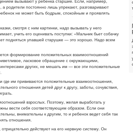
едением вызывают у ребенка старшие. Если, например,
, а родители постоянно лишь упрекают, разговаривают
 ребенок не может быть бодрым, спокойным и проявлять
азки, смотря с ним картинки, надо вызывать у него
мает, учить его оценивать поступки: «Мальчик бьет собачку
ает подняться упавшей старушке — это хорошо. Надо всем
яется формирование положительных взаимоотношений
приветливое, ласковое обращение с окружающими,
с интересами других, не мешать им — все эти положительные
.
 и где им прививаются положительные взаимоотношения,
ельного отношения детей друг к другу, заботы, сочувствия,
грать.
моотношений взрослых. Поэтому, желая выработать у
лжны вести себя соответствующим образом. Если они
тельны, внимательны к другим, то и ребенок ведет себя так
нять отношения.
 отрицательно действуют на его нервную систему. Он