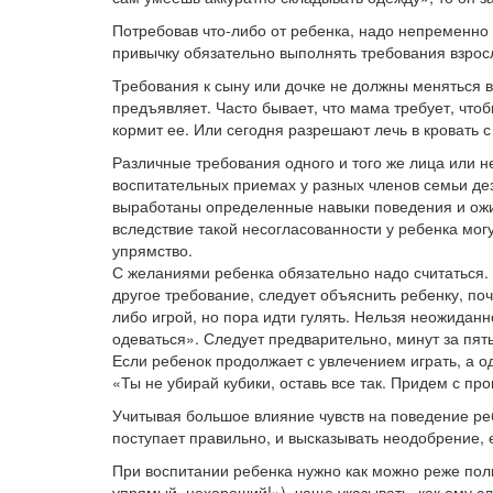
Потребовав что-либо от ребенка, надо непременно п
привычку обязательно выполнять требования взрос
Требования к сыну или дочке не должны меняться в 
предъявляет. Часто бывает, что мама требует, чтоб
кормит ее. Или сегодня разрешают лечь в кровать с
Различные требования одного и того же лица или не
воспитательных приемах у разных членов семьи дезо
выработаны определенные навыки поведения и ожид
вследствие такой несогласованности у ребенка мог
упрямство.
С желаниями ребенка обязательно надо считаться.
другое требование, следует объяснить ребенку, по
либо игрой, но пора идти гулять. Нельзя неожиданн
одеваться». Следует предварительно, минут за пять
Если ребенок продолжает с увлечением играть, а од
«Ты не убирай кубики, оставь все так. Придем с про
Учитывая большое влияние чувств на поведение реб
поступает правильно, и высказывать неодобрение, 
При воспитании ребенка нужно как можно реже пол
упрямый, нехороший!»), чаще указывать, как ему сл