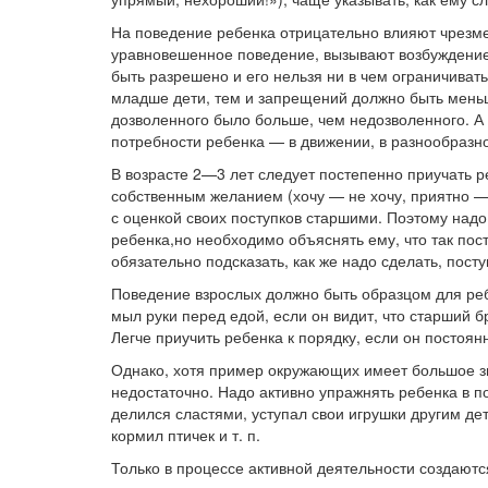
На поведение ребенка отрицательно влияют чрезм
уравновешенное поведение, вызывают возбуждение.
быть разрешено и его нельзя ни в чем ограничиват
младше дети, тем и запрещений должно быть меньш
дозволенного было больше, чем недозволенного. А
потребности ребенка — в движении, в разнообразн
В возрасте 2—3 лет следует постепенно приучать ре
собственным желанием (хочу — не хочу, приятно —
с оценкой своих поступков старшими. Поэтому над
ребенка,но необходимо объяснять ему, что так пост
обязательно подсказать, как же надо сделать, посту
Поведение взрослых должно быть образцом для ребе
мыл руки перед едой, если он видит, что старший б
Легче приучить ребенка к порядку, если он постоя
Однако, хотя пример окружающих имеет большое з
недостаточно. Надо активно упражнять ребенка в п
делился сластями, уступал свои игрушки другим де
кормил птичек и т. п.
Только в процессе активной деятельности создают