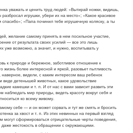
нка уважать и ценить труд людей: «Вытирай ножки, видишь,
ы разбросал игрушки, убери их на место»; «Какое красивое
и спасибо»; «Папа починил тебе игрушечную коляску, а ты
ей, желание самому принять в нем посильное участие,
ение от результата своих усилий — все это лишь
х уже возможно, а значит, и нужно, воспитывать у
овь к природе и бережное, заботливое отношение к
его жизнь более интересной и яркой, разовьет пытливость
, наверное, видели, с каким интересом ваш ребенок
ри виде детенышей животных, какое удовольствие
адкие камешки и т. п. И от нас с вами зависит развить эти
ом наблюдать мир природы, видеть красоту вокруг себя и
тноситься ко всему живому.
амому себе — и он может сорвать и тут же смять и бросить
отенка за хвост и т. п. Из этих невинных на первый взгляд
ем могут сформироваться отрицательные черты поведения,
ь и даже жестокость в обращении с окружающими.