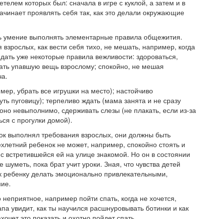
елем которых был: сначала в игре с куклой, а затем и в
начинает проявлять себя так, как это делали окружающие
ть умение выполнять элементарные правила общежития.
взрослых, как вести себя тихо, не мешать, например, когда
юдать уже некоторые правила вежливости: здороваться,
дать упавшую вещь взрослому; спокойно, не мешая
ча.
мер, убрать все игрушки на место); настойчиво
уть пуговицу); терпеливо ждать (мама занята и не сразу
оно невыполнимо, сдерживать слезы (не плакать, если из-за
ься с прогулки домой).
ок выполнял требования взрослых, они должны быть
хлетний ребенок не может, например, спокойно стоять и
т с встретившейся ей на улице знакомой. Но он в состоянии
 шуметь, пока брат учит уроки. Зная, что чувства детей
 к ребенку делать эмоционально привлекательными,
ие.
о неприятное, например пойти спать, когда не хочется,
па увидит, как ты научился расшнуровывать ботинки и как
хочет это показать и охотно пойдет спать.