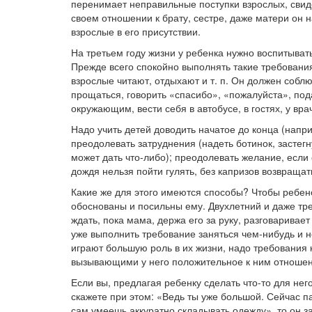
перенимает неправильные поступки взрослых, свидет
своем отношении к брату, сестре, даже матери он 
взрослые в его присутствии.
На третьем году жизни у ребенка нужно воспитыва
Прежде всего спокойно выполнять такие требования 
взрослые читают, отдыхают и т. п. Он должен собл
прощаться, говорить «спасибо», «пожалуйста», по
окружающим, вести себя в автобусе, в гостях, у вра
Надо учить детей доводить начатое до конца (напри
преодолевать затруднения (надеть ботинок, застегн
может дать что-либо); преодолевать желание, если 
дождя нельзя пойти гулять, без капризов возвращат
Какие же для этого имеются способы? Чтобы ребен
обоснованы и посильны ему. Двухлетний и даже тре
ждать, пока мама, держа его за руку, разговаривае
уже выполнить требование заняться чем-нибудь и не
играют большую роль в их жизни, надо требования
вызывающими у него положительное к ним отношен
Если вы, предлагая ребенку сделать что-то для нег
скажете при этом: «Ведь ты уже большой. Сейчас па
сам умеешь аккуратно складывать одежду», то он за