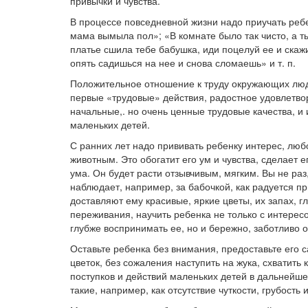
привычки и чувства.
В процессе повседневной жизни надо приучать ребе
мама вымыла пол»; «В комнате было так чисто, а т
платье сшила тебе бабушка, иди поцелуй ее и скаж
опять садишься на нее и снова сломаешь» и т. п.
Положительное отношение к труду окружающих люд
первые «трудовые» действия, радостное удовлетвор
начальные,. но очень ценные трудовые качества, и и
маленьких детей.
С ранних лет надо прививать ребенку интерес, люб
животным. Это обогатит его ум и чувства, сделает 
ума. Он будет расти отзывчивым, мягким. Вы не раз
наблюдает, например, за бабочкой, как радуется п
доставляют ему красивые, яркие цветы, их запах, гл
переживания, научить ребенка не только с интерес
глубже воспринимать ее, но и бережно, заботливо о
Оставьте ребенка без внимания, предоставьте его с
цветок, без сожаления наступить на жука, схватить к
поступков и действий маленьких детей в дальнейш
такие, например, как отсутствие чуткости, грубост