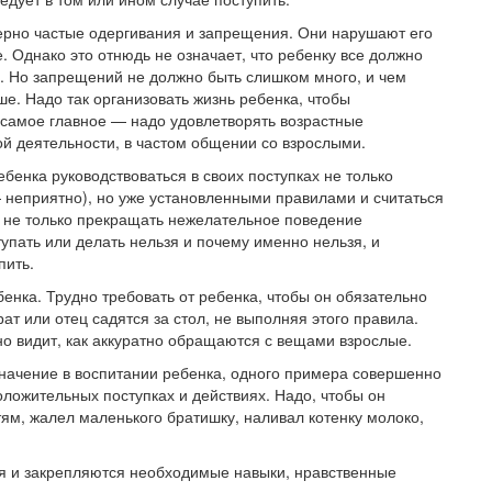
ерно частые одергивания и запрещения. Они нарушают его
 Однако это отнюдь не означает, что ребенку все должно
ь. Но запрещений не должно быть слишком много, и чем
е. Надо так организовать жизнь ребенка, чтобы
 самое главное — надо удовлетворять возрастные
ой деятельности, в частом общении со взрослыми.
бенка руководствоваться в своих поступках не только
 неприятно), но уже установленными правилами и считаться
о не только прекращать нежелательное поведение
упать или делать нельзя и почему именно нельзя, и
пить.
нка. Трудно требовать от ребенка, чтобы он обязательно
рат или отец садятся за стол, не выполняя этого правила.
нно видит, как аккуратно обращаются с вещами взрослые.
начение в воспитании ребенка, одного примера совершенно
оложительных поступках и действиях. Надо, чтобы он
тям, жалел маленького братишку, наливал котенку молоко,
ся и закрепляются необходимые навыки, нравственные