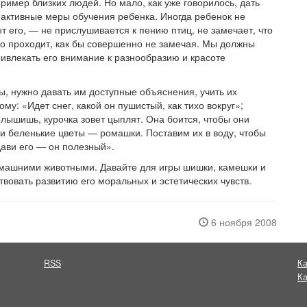
ример близких людей. Но мало, как уже говорилось, дать
активные меры обучения ребенка. Иногда ребенок не
т его, — не прислушивается к пению птиц, не замечает, что
го проходит, как бы совершенно не замечая. Мы должны
ивлекать его внимание к разнообразию и красоте
, нужно давать им доступные объяснения, учить их
му: «Идет снег, какой он пушистый, как тихо вокруг»;
Слышишь, курочка зовет цыплят. Она боится, чтобы они
ти беленькие цветы — ромашки. Поставим их в воду, чтобы
дави его — он полезный».
омашними животными. Давайте для игры шишки, камешки и
вовать развитию его моральных и эстетических чувств.
6 ноября 2008
RSS
Ка
Ка