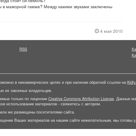
егда стоит си-бемоль?
 в мажорной гам­ме? Между какими звуками заключены
4 мая 2010
RSS
Ка
Ка
зможно в некоммерческих целях и при наличии обратной ссылки на
Kidly
ью их законных владельцев.
яемые только по лицензии
Creative Commons Attribution License
. Данные м
ое использование материалов - свяжитесь с автором.
 или же размещены посетителями сайта.
ещение Ваших материалов на нашем сайте нежелательным, мы готовы у