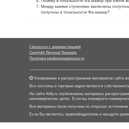
Почему в тональности Фа-мажор при ключе вс
Между какими ступенями заключены полутоны
полутоны в тональности Фа-мажор?
Связаться с администрацией
Copyright Removal Requests
Политика конфиденциальности
Копирование и распространение материалов сайта во
Все логотипы и торговые марки являются собственност
На сайте Kidly.ru опубликованы материалы распростран
некоммерческих целях. Если вы планируете коммерческ
Все материалы были получены из открытых источников
Если Вы являетесь правообладателем и находите разм