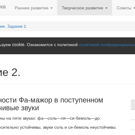
Раннее развитие
Творческое развитие
Советы
ие. Задание 2.
зуем cookie. Ознакомится с политикой
политикой конфиденциальн
е 2.
ности Фа-мажор в поступенном
чивые звуки
ены на пяти зву­ках: фа—соль—ля—си-бемоль—до.
сительно устойчивы, звуки соль и си-бемоль неустой­чивы.