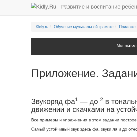
Kidly.ru
Обучение музыкальной грамоте
Приложен
Мы исполь
Приложение. Задани
1
2
Звукоряд фа
— до
в тональ
движении и скачками на устой
Все примеры и упражнения в этом задании постро
Самый устойчивый звук здесь фа, звуки ля,и до отно