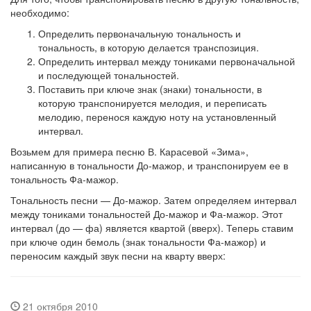
не­обходимо:
Определить первоначальную тональность и
тональность, в кото­рую делается транспозиция.
Определить интервал между тониками первоначальной
и после­дующей тональностей.
Поставить при ключе знак (знаки) тональности, в
которую транспонируется мелодия, и переписать
мелодию, перенося каждую ноту на установленный
интервал.
Возьмем для примера песню В. Карасевой «Зима»,
написанную в тональности До-мажор, и транспонируем ее в
тональность Фа-мажор.
Тональность песни — До-мажор. Затем определяем интервал
между тониками тональностей До-мажор и Фа-мажор. Этот
интервал (до — фа) является квартой (вверх). Теперь ставим
при ключе один бемоль (знак тональности Фа-мажор) и
переносим каждый звук песни на кварту вверх:
21 октября 2010