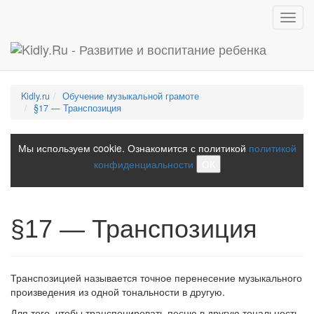
Toggl
navig
Kidly.ru
Обучение музыкальной грамоте
§17 — Транспозиция
Мы используем cookie. Ознакомится с политикой
политикой
конфиденциальности
ОК
§17 — Транспозиция
Транспозицией называется точное перенесение музыкального
про­изведения из одной тональности в другую.
Для того, чтобы транспонировать песню в другую тональность,