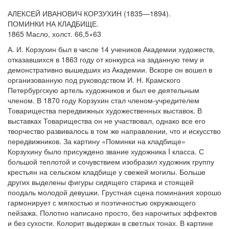
АЛЕКСЕЙ ИВАНОВИЧ КОРЗУХИН (1835—1894).
ПОМИНКИ НА КЛАДБИЩЕ.
1865 Масло, холст. 66,5×63
А. И. Корзухин был в числе 14 учеников Академии художеств,
отказавшихся в 1863 году от конкурса на заданную тему и
демонстративно вышедших из Академии. Вскоре он вошел в
организованную под руководством И. Н. Крамского
Петербургскую артель художников и был ее деятельным
членом. В 1870 году Корзухин стал членом-учредителем
Товарищества передвижных художественных выставок. В
выставках Товарищества он не участвовал, однако все его
творчество развивалось в том же направлении, что и искусство
передвижников. За картину «Поминки на кладбище»
Корзухину было присуждено звание художника I класса. С
большой теплотой и сочувствием изобразил художник группу
крестьян на сельском кладбище у свежей могилы. Больше
других выделены фигуры сидящего старика и стоящей
поодаль молодой девушки. Грустная сцена поминания хорошо
гармонирует с мягкостью и поэтичностью окружающего
пейзажа. Полотно написано просто, без нарочитых эффектов
и без сухости. Колорит выдержан в светлых тонах. В картине