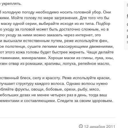
 укреплять.
В холодную погоду необходимо носить головной убор. Они
мкими. Мойте голову по мере загрязнения. Для того что бы
маску одной серии, выбирайте исходя из их типа. Подбор
 уходу за головой может быть достаточно сложным, но в
по уходу за ними можно заказать через интернет, это
ни высыхали естественным путем, реже используйте фен,
овое полотенце, сушите легкими массирующими движениями,
 от этого кожа головы будет быстрее жирнеть. Чаще делайте
итаминами, минералами. Хороши маски из глины, лука, хны,
езен отвар из ромашки, крапивы, лопуха, репейное масло,
ственный блеск, силу и красоту. Реже используйте краски,
улучшает структуру каждого волоса. Однако волосы нужно
ебляйте фрукты, овощи, бобовые, орехи, рыбу, мясо,
больших дозах не менее четырех раз в день, тогда ваш
ементами и составляющими. Следите за своим здоровьем.
12 декабря 2011