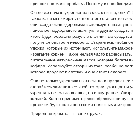
приносит не мало проблем. Поэтому их необходимо
С чего же начать укрепление волос от выпадения? 
также как и мы «мерзнут» и от этого становятся ло
они всегда были здоровыми используйте шампунь и 
наиболее подходящего шампуня и других средств по
итоге будет хороший результат. Отличные средства 
получится быстро и недорого. Старайтесь, чтобы о
утюжки, которые их истончают. Используйте махр
избегайте корней. Также нельзя часто расчесывать,
питательные натуральные маски, которые богаты в
кефира. Используйте отвары из трав, особенно пол
которое продают в аптеках и оно стоит недорого.
Они не только укрепляют волосы, но и придают есте
старайтесь заменить ее хной, которая утолщает и 
укреплять не только внешне, но и внутренне. Употр
кальций. Важно принимать разнообразную пищу в не
организм будет насыщен всеми полезными микроэл
Природная красота – в ваших руках.