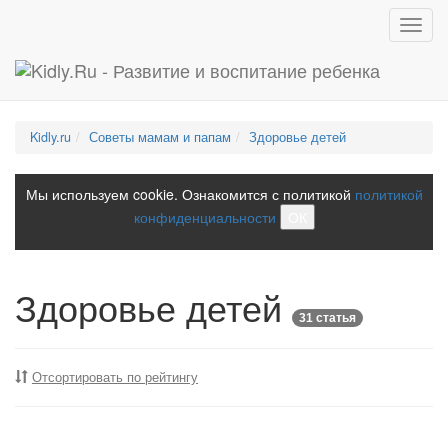
Toggl
navig
Kidly.ru
Советы мамам и папам
Здоровье детей
Мы используем cookie. Ознакомится с политикой
политикой
конфиденциальности
ОК
Здоровье детей
31 статья
Отсортировать по рейтингу