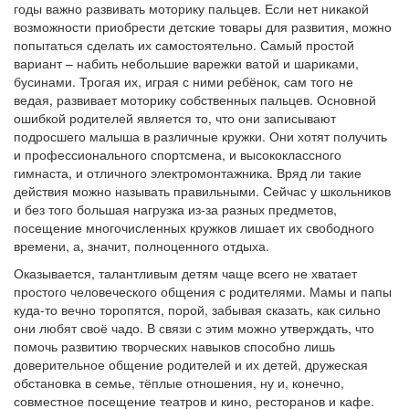
годы важно развивать моторику пальцев. Если нет никакой
возможности приобрести детские товары для развития, можно
попытаться сделать их самостоятельно. Самый простой
вариант – набить небольшие варежки ватой и шариками,
бусинами. Трогая их, играя с ними ребёнок, сам того не
ведая, развивает моторику собственных пальцев. Основной
ошибкой родителей является то, что они записывают
подросшего малыша в различные кружки. Они хотят получить
и профессионального спортсмена, и высококлассного
гимнаста, и отличного электромонтажника. Вряд ли такие
действия можно называть правильными. Сейчас у школьников
и без того большая нагрузка из-за разных предметов,
посещение многочисленных кружков лишает их свободного
времени, а, значит, полноценного отдыха.
Оказывается, талантливым детям чаще всего не хватает
простого человеческого общения с родителями. Мамы и папы
куда-то вечно торопятся, порой, забывая сказать, как сильно
они любят своё чадо. В связи с этим можно утверждать, что
помочь развитию творческих навыков способно лишь
доверительное общение родителей и их детей, дружеская
обстановка в семье, тёплые отношения, ну и, конечно,
совместное посещение театров и кино, ресторанов и кафе.