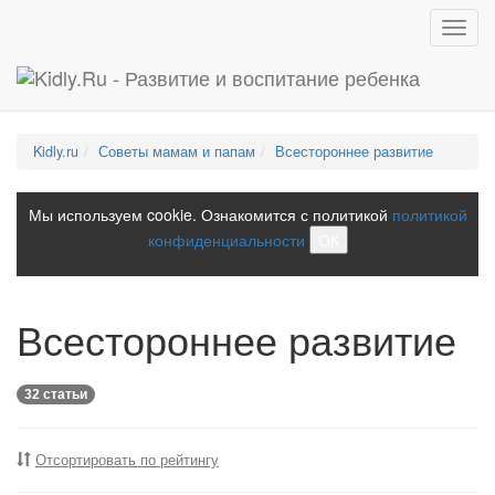
Toggl
navig
Kidly.ru
Советы мамам и папам
Всестороннее развитие
Мы используем cookie. Ознакомится с политикой
политикой
конфиденциальности
ОК
Всестороннее развитие
32 статьи
Отсортировать по рейтингу