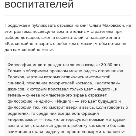
воспитателей
Продолжаем публиковать отрывки из книг Ольги Маховской, на
этот раз тема посвящена воспитательным стратегиям при
выборе детсадов, школ и воспитателей, а название книги —
«Как спокойно говорить с ребенком о жизни, чтобы потом он
дал вам спокойно жить».
Философия-индиго рождается заново каждые 30-50 лет.
Только в обозримом прошлом можно видеть сторонников
Рерихов, картины которых отличались мистической
синевой, поколение покорителей космоса, «носителей»
джинсов, к которым приставал только цвет «индиго», и
теперь – синева компьютерного экрана отражает
философию «индиго». «Индиго» — это цвет будущего и
философия тех, кто смотрит вверх и ввысь. Если говорить о
родителях, то среди них всегда есть фракция
«передовиков» — тех, кто интересуется новыми методами
воспитания, старается уделять ребенку как можно больше
внимания и ставит задачу не просто «накормить-напоить»