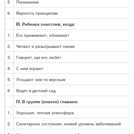
5.
Понимание
6.
Верность принципам
III.
Ребенок счастлив, когда
:
1.
Его прижимают, обнимают
2.
Читают и разыгрывают сказки
3.
Говорят, как его любят
4.
С ним играют
5.
Угощают чем-то вкусным
6
Водят в детский сад
IV
. В группе (классе) главное:
1.
Хорошая, теплая атмосфера
2.
Санитарное состояние, низкий уровень заболеваний.