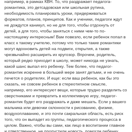
например, в рамках КВН. То, что раздражает педагога-
романтика, это детсадовская или школьная рутина,
необходимость планировать уроки, придерживаться
форматов, планов, принципов. Как и ученики, педагоги ждут
не дождутся каникул, но не для того, чтобы отдохнуть от
детей, а для того, чтобы заняться с ними чем-то по-
настоящему интересным! Вам повезло, если ребенок попал в
класс к такому учителю, потому что только такие романтики
могут вдохновить детей на подвиги, открытия, а также
чрезвычайно расширить их кругозор. Впрочем, родитель,
который редко приходит в школу, может никогда не узнать,
какой шанс выпал его ребенку. Тем более, что педагог-
романтик искренне в большей мере занят детьми, и не очень
печется о родителях. И еще: если ваш ребенок, как бы это
сказать, не совсем ребенок в стереотипном смысле,
например, его интересуют вещи, которые трудно разделить со
сверстниками и превратить в коллективную игру, педагог-
романтик будет его раздражать и даже мешать. Если у вашего
мальчика или девочки склонности к рисованию, физике,
воздухоплаванию, и это почти сакральная область, есть риск
того, что он выпадет из группы, педагогического процесса в
целом. Важно, чтобы вы сами, как лицо в воспитании главное
и ответственное, не пропустили новость, помогли ребенку