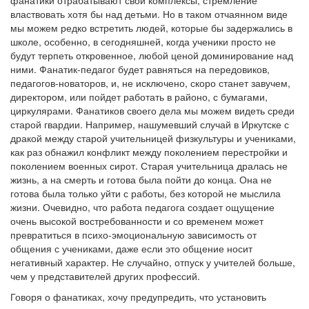
фанатики отрабатывают свои комплексы, стремление
властвовать хотя бы над детьми. Но в таком отчаянном виде
мы можем редко встретить людей, которые бы задержались в
школе, особенно, в сегодняшней, когда ученики просто не
будут терпеть откровенное, любой ценой доминирование над
ними. Фанатик-педагог будет равняться на передовиков,
педагогов-новаторов, и, не исключено, скоро станет завучем,
директором, или пойдет работать в районо, с бумагами,
циркулярами. Фанатиков своего дела мы можем видеть среди
старой гвардии. Например, нашумевший случай в Иркутске с
дракой между старой учительницей физкультуры и учениками,
как раз обнажил конфликт между поколением перестройки и
поколением военных сирот. Старая учительница дралась не
жизнь, а на смерть и готова была пойти до конца. Она не
готова была только уйти с работы, без которой не мыслила
жизни. Очевидно, что работа педагога создает ощущение
очень высокой востребованности и со временем может
превратиться в психо-эмоциональную зависимость от
общения с учениками, даже если это общение носит
негативный характер. Не случайно, отпуск у учителей больше,
чем у представителей других профессий.
Говоря о фанатиках, хочу предупредить, что установить