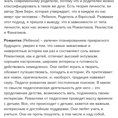
знать современному родителю, потому что и родителей можно
классифицировать в таком же духе. Есть теория личности, ее
автор Эрик Берн, которая утверждает, что в каждом из нас
живут три человека – Ребенок, Родитель и Взрослый. Развивая
этот подход, я пришла к выводу, что в зависимости от типа
личности, всех нас можно поделить на Романтиков, Реалистов
и Фанатиков.
Романтик
(Ребенок) – увлечен планированием прекрасного
будущего, уверен в том, что самые заманчивые и
невероятные истории как раз и составляют соль жизни.
Романтиков, как и детей, отличает высокий энтузиазм,
хорошее настроение, широкие интересы и готовность
действовать немедленно. Они любят играть и творить,
обожают путешествовать, попадать в истории. Их притягивает
все новое, оригинальное, и, наоборот, традиция навевает
скуку. Педагог-романтик занят постоянным поиском. В каком-
то смысле педагогическая деятельность для него – это
продолжение детства, возможность жить, подчиняясь своим
интересам. Романтики от педагогики проводят массу времени
с детьми. Все, что происходит с детьми, кажется им важным,
интересным и достойным поддержки. Они любят учить и
учиться. Они не прочь пошутить, в том числе и над собой,