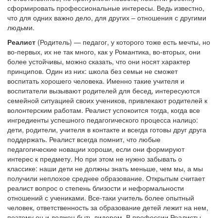
сформировать профессиональные интересы. Ведь известно,
что для одних важно дело, для других – отношения с другими
людьми.
Реалист
(Родитель) — педагог, у которого тоже есть мечты, но
во-первых, их не так много, как у Романтика, во-вторых, они
более устойчивы, можно сказать, что они носят характер
принципов. Один из них: школа без семьи не сможет
воспитать хорошего человека. Именно такие учителя и
воспитатели вызывают родителей для бесед, интересуются
семейной ситуацией своих учеников, привлекают родителей к
волонтерским работам. Реалист успокоится тогда, когда все
ингредиенты успешного педагогического процесса налицо:
дети, родители, учителя в контакте и всегда готовы друг друга
поддержать. Реалист всегда помнит, что любые
педагогические новации хороши, если они формируют
интерес к предмету. Но при этом не нужно забывать о
классике: наши дети не должны знать меньше, чем мы, а мы
получили неплохое среднее образование. Открытым считает
реалист вопрос о степень близости и неформальности
отношений с учениками. Все-таки учитель более опытный
человек, ответственность за образование детей лежит на нем,
поэтому он и должен быть лидером. В профессии Реалисты