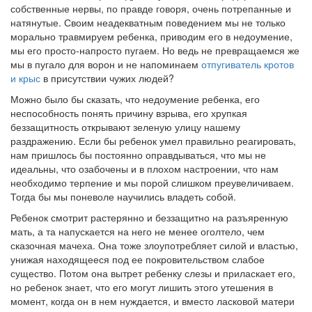
собственные нервы, по правде говоря, очень потрепанные и
натянутые. Своим неадекватным поведением мы не только
морально травмируем ребенка, приводим его в недоумение,
мы его просто-напросто пугаем. Но ведь не превращаемся же
мы в пугало для ворон и не напоминаем
отпугиватель кротов
и крыс
в присутствии чужих людей?
Можно было бы сказать, что недоумение ребенка, его
неспособность понять причину взрыва, его хрупкая
беззащитность открывают зеленую улицу нашему
раздражению. Если бы ребенок умел правильно реагировать,
нам пришлось бы постоянно оправдываться, что мы не
идеальны, что озабочены и в плохом настроении, что нам
необходимо терпение и мы порой слишком преувеличиваем.
Тогда бы мы поневоле научились владеть собой.
Ребенок смотрит растерянно и беззащитно на разъяренную
мать, а та напускается на него не менее оголтело, чем
сказочная мачеха. Она тоже злоупотребляет силой и властью,
унижая находящееся под ее покровительством слабое
существо. Потом она вытрет ребенку слезы и приласкает его,
но ребенок знает, что его могут лишить этого утешения в
момент, когда он в нем нуждается, и вместо ласковой матери