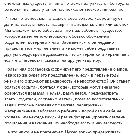
сломленных существ, и никто не может вступиться, ибо трудно
разоблачить такое утонченное психологическое линчевание.
И, тем не менее, мы не задаем себе вопрос, как реагируют
дети на вспыльчивость, на окрик, на подзатыльник или шлепок.
Мы слишком часто забываем, что наш ребенок – существо,
которое живет непоколебимой любовью, обожанием
родителей, доверием к ним. Забываем, что он недавно
пришел в этот мир, не знает и не может себе представить
другую среду, кроме домашней, что он теряется и нервничает,
если его перевозят, скажем, на другую квартиру.
Привычная обстановка формирует его представление о мире,
и каково же будет это представление, если в первые годы
жизни его окружают враждебность и непостоянство? Он станет
бояться событий, бояться людей, которые могут внезапно
обернуться врагами. Нельзя, разумеется, предусмотреть
всего. Родители, особенно матери, помимо воспитательных
задач, которые разделяют с мужем, перегружены
материальными заботами о ребенке и порой сами себе не
хозяева, им некогда каждый раз дифференцировать степень
поощрения и наказания, их необходимость и неуместность.
На это никто и не претендует. Нужно только придерживать