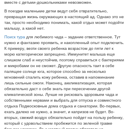
вместе с детьми-дошкольниками невозможен.
В поездке маленькие детки ведут себя отвратительно,
превращая жизнь окружающих в настоящий ад. Однако это не
так, просто необходимо понимать, какой отдых может подойти
малышу, а какой нет.
Поиск тура
для любимого чада – задание ответственное. Тут
нужно и фантазию проявить, и накопленный опыт подключить.
К примеру, везти своего ребенка возрастом до пяти лет к
морю категорически запрещено. Иммунитет малыша еще
слишком слаб и неустойчив, поэтому справиться с бактериями
и микробами он не сможет. Другую опасность таит в себе
палящее солнце юга, которое способно за несколько
мгновений спалить кожу ребенка, оставив в напоминание
лишь сильные ожоги. Наконец, акклиматизация, которая
обязательно даст о себе знать при пересечении другой
климатической зоны. Лучше не рисковать здоровьем чада и
собственными нервами и выбрать для отпуска и совместного
отдыха Подмосковные дома отдыха и санатории. Во-первых,
ехать далеко не нужно, а значит, и капризов не будет. Во-
вторых, свежий воздух обязательно пойдет на пользу ребенку,
который с удовольствием пробежится по зеленой травке
босыми ножками. Да и местный воздух обязательно