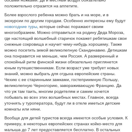
положительно отразится на аппетите.
Более взрослого ребенка можно брать и на море, и в
экскурсии по другим городам. Особенно интересны ему будут
новогодние туры
, которые сейчас поражают своим
многообразием. Можно отправиться на родину Деда Мороза,
где настоящий волшебный старичок покажет ребятишкам свои
снежные сокровища и научит чему-нибудь хорошему. Также
можно посетить зимой великолепную Скандинавию. Детишкам
она понравится не меньше, чем Россия. А размеренный и
спокойный ритм финской жизни обязательно приглянется
юным путешественникам. Если возраст уже требует новых
знаний, можно выбрать для отдыха европейские страны.
Чехию с ее старинными замками, гостеприимную Польшу,
великолепную Черногорию, завораживающую Францию. Да
что уж там таить, многим родителям и самим хочется
побывать во всех этих волшебных местах. Главное, всегда
уточнять у туроператора, будут ли в отеле иметься детские
комнаты или няни.
Вообще для детей туристов всегда имеются особые условия. К
примеру, в некоторых европейских странах койко-место для
малыша до 7 лет предоставляется бесплатно. В остальных