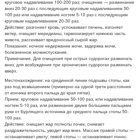
круговое надавливание 100-200 раз; очищение — разминание
вниз 20-30 раз с последующие круговым надавливанием 50-
100 раз или надавливание ногтем 5-10 раз с последующим
круговым надавливанием 20-30 раз.
Действие: разгоняет кровь, успокаивает печень, изгоняет
ветер, очищает меридианы, гармонизирует нижнюю часть
живота, рассеивает вредоносный сырой жар.
Показания: ночное недержание мочи, задержка мочи,
болезненное мочеиспускание.
Примечание. Для очищения при острых судорогах разминать
вниз; для возбуждения при хронических судорогах разминать
вверх.
Местонахождение: на срединной линии подошвы стопы, как
раз под возвышением (примерно на одной трети расстояния
от кончика второго пальца до края пятки).
Прием: круговое надавливание 50-100 раз, или надавливание
ногтем 5-10 раз, или разминание двумя большими пальцами
руки от Бурлящего источника до среднего пальца стопы 50-
100 раз.
Действие: очищает жар полноты почек, снимает
раздражительность, уводит жар вниз. Массаж правой стопы —
останавливает рвоту; левой стопы — останавливает понос.