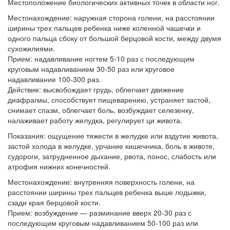
Местоположение биологических активных точек в области ног.
Местонахождение: наружная сторона голени, на расстоянии
ширины трех пальцев ребенка ниже коленной чашечки и
одного пальца сбоку от большой берцовой кости, между двумя
сухожилиями.
Прием: надавливание ногтем 5-10 раз с последующим
круговым надавливанием 30-50 раз или круговое
надавливание 100-300 раз.
Действие: высвобождает грудь, облегчает движение
диафрагмы, способствует пищеварению, устраняет застой,
снимает спазм, облегчает боль, возбуждает селезенку,
налаживает работу желудка, регулирует ци живота.
Показания: ощущение тяжести в желудке или вздутие живота,
застой холода в желудке, урчание кишечника, боль в животе,
судороги, затрудненное дыхание, рвота, понос, слабость или
атрофия нижних конечностей.
Местонахождение: внутренняя поверхность голени, на
расстоянии ширины трех пальцев ребенка выше лодыжки,
сзади края берцовой кости.
Прием: возбуждение — разминание вверх 20-30 раз с
последующим круговым надавливанием 50-100 раз или