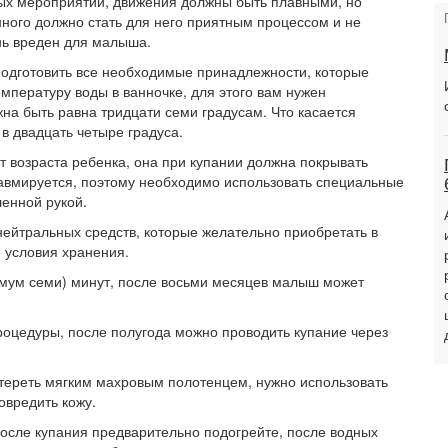
ых мероприятий, движения должны быть плавными, но
ного должно стать для него приятным процессом и не
нь вреден для малыша.
одготовить все необходимые принадлежности, которые
мпературу воды в ванночке, для этого вам нужен
а быть равна тридцати семи градусам. Что касается
в двадцать четыре градуса.
т возраста ребенка, она при купании должна покрывать
равмируется, поэтому необходимо использовать специальные
енной рукой.
нейтральных средств, которые желательно приобретать в
 условия хранения.
имум семи) минут, после восьми месяцев малыш может
оцедуры, после полугода можно проводить купание через
ереть мягким махровым полотенцем, нужно использовать
овредить кожу.
после купания предварительно подогрейте, после водных