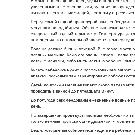
В момент проведения процедуры и подготовительн
уверенными и неторопливыми, купание новорожден
вызывать негативных эмоций, поскольку стресс оче
Перед самой водной процедурой вам необходимо п
могут вам понадобиться. Обязательно измеряйте те
специальный водный термометр. Температура должн
помещения, то оптимальной является температура 
Вода не должна быть кипяченой. Вне зависимости о
плечики малыша. Кожа его очень нежная и легко т
детские мочалки, либо мыть малыша хорошо намыл
Купать ребеночка нужно с использованием мягких, 
аптеках, поскольку там гарантировано соблюдаются
Детей до восьми месяцев купают около пяти (макс
проводить в ванной до пятнадцати минут.
До полугода рекомендованы ежедневные водные пр
день.
По завершении процедуры малыша необходимо выт
только нежные промокающие движения, чтобы не п
Вещи, которые вы собираетесь надеть на ребенка 