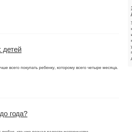
 детей
чше всего покупать ребенку, которому всего четыре месяца.
до года?
т любая, кто уже познал радости материнства.