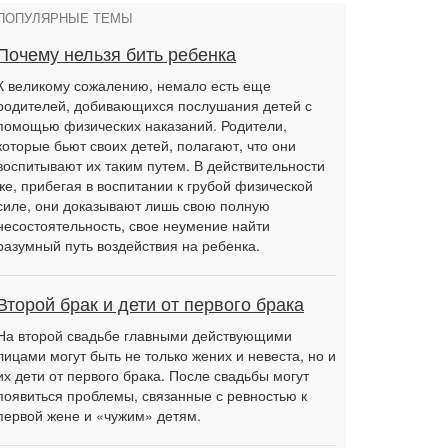
ПОПУЛЯРНЫЕ ТЕМЫ
Почему нельзя бить ребенка
К великому сожалению, немало есть еще
родителей, добивающихся послушания детей с
помощью физических наказаний. Родители,
которые бьют своих детей, полагают, что они
воспитывают их таким путем. В действительности
же, прибегая в воспитании к грубой физической
силе, они доказывают лишь свою полную
несостоятельность, свое неумение найти
разумный путь воздействия на ребенка.
Второй брак и дети от первого брака
На второй свадьбе главными действующими
лицами могут быть не только жених и невеста, но и
их дети от первого брака. После свадьбы могут
появиться проблемы, связанные с ревностью к
первой жене и «чужим» детям.