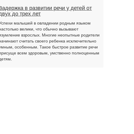
Задержка в развитии речи у детей от
двух до трех лет
Успехи малышей в овладении родным языком
настолько велики, что обычно вызывают
изумление взрослых. Многие неопытные родители
начинают считать своего ребенка исключительно
умным, особенным. Такое быстрое развитие речи
присуще всем здоровым, умственно полноценным
детям.