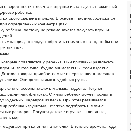
ше вероятности того, что в игрушке используется токсичный
доровье ребенка.
з которого сделана игрушка. В основе пластика содержится
 при определенных концентрациях.
ику ребенка, поэтому не рекомендуется покупать игрушки
идений.
ать мелодии, то следует обратить внимание на то, чтобы они
армоничной.
лыша.
которые появляются у ребенка. Они призваны развлекать
игрушки такого типа, будьте внимательны, если изделие
а. Детские товары, приобретаемые в первые шесть месяцев
бутылочки. Они должны иметь удобные ручки.
орг. Они способны завлечь малыша надолго. Покупая
чках, различных фигурках. С ними ребенок может проявить
 до чудесных шедевров из песка. При этом развивается
мир ребенка игрушками, неплохо подобрать и мягкие
ичных размеров. Покупая детские игрушки – глиняные,
авать мир.
ни ощущают при катании на качелях. В теплые времена года