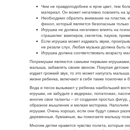
Чем не правдоподобнее и ярче цвет, тем боль
материал. Он может негативно повлиять на з
Необходимо обратить внимание на пластик, и
фенол, который является безопасным только
Игрушка не должна негативно влиять на псих
страшилки: вампиров, скелетов, пауков, прив
Если игрушка может издавать звуки, проигрыв
не резали слух. Любая музыка должна быть г
Игрушка должна соответствовать возрасту ма
Погремушки являются самыми первыми игрушками, 
малыша, забавлять своим звоном. Покупая детские 
издает громкий звук, то это может напугать малыш
жизни ребенка, включают в себя также поилочки и 
Вода и песок вызывают у ребенка наибольший вост
игрушки, не забудьте о ведерках, лопаточках, пасо
многие свои таланты – от создания простых фигур,
образное мышление и мелкая моторика. Наполняя 
игрушки. Очень хорошо, если они будут самых разл
деревянные, бумажные, вы помогаете малышу позн
Многим детям нравится чувство полета, которые о