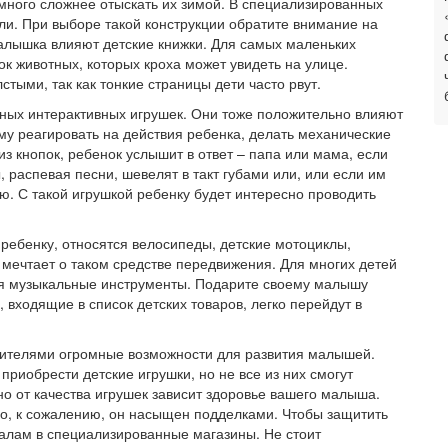
амного сложнее отыскать их зимой. В специализированных
ли. При выборе такой конструкции обратите внимание на
алышка влияют детские книжки. Для самых маленьких
нок животных, которых кроха может увидеть на улице.
тыми, так как тонкие страницы дети часто рвут.
ных интерактивных игрушек. Они тоже положительно влияют
ому реагировать на действия ребенка, делать механические
з кнопок, ребенок услышит в ответ – папа или мама, если
ы, распевая песни, шевелят в такт губами или, или если им
ю. С такой игрушкой ребенку будет интересно проводить
ребенку, относятся велосипеды, детские мотоциклы,
 мечтает о таком средстве передвижения. Для многих детей
ся музыкальные инструменты. Подарите своему малышу
, входящие в список детских товаров, легко перейдут в
ителями огромные возможности для развития малышей.
риобрести детские игрушки, но не все из них смогут
о от качества игрушек зависит здоровье вашего малыша.
о, к сожалению, он насыщен подделками. Чтобы защитить
алам в специализированные магазины. Не стоит