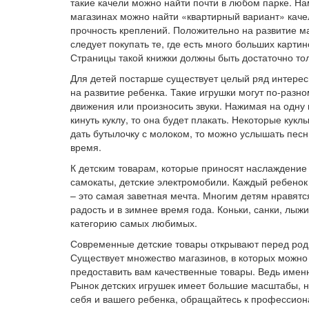
такие качели можно найти почти в любом парке. Н
магазинах можно найти «квартирный вариант» каче
прочность креплений. Положительно на развитие м
следует покупать те, где есть много больших карти
Страницы такой книжки должны быть достаточно толс
Для детей постарше существует целый ряд интерес
на развитие ребенка. Такие игрушки могут по-разн
движения или произносить звуки. Нажимая на одну и
кинуть куклу, то она будет плакать. Некоторые кукл
дать бутылочку с молоком, то можно услышать песн
время.
К детским товарам, которые приносят наслаждение 
самокаты, детские электромобили. Каждый ребенок
– это самая заветная мечта. Многим детям нравят
радость и в зимнее время года. Коньки, санки, лыжи
категорию самых любимых.
Современные детские товары открывают перед род
Существует множество магазинов, в которых можно п
предоставить вам качественные товары. Ведь именн
Рынок детских игрушек имеет большие масштабы, н
себя и вашего ребенка, обращайтесь к профессион