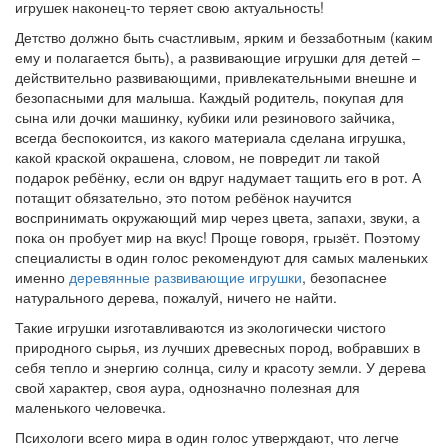
игрушек наконец-то теряет свою актуальность!
Детство должно быть счастливым, ярким и беззаботным (каким
ему и полагается быть), а развивающие игрушки для детей –
действительно развивающими, привлекательными внешне и
безопасными для малыша. Каждый родитель, покупая для
сына или дочки машинку, кубики или резинового зайчика,
всегда беспокоится, из какого материала сделана игрушка,
какой краской окрашена, словом, не повредит ли такой
подарок ребёнку, если он вдруг надумает тащить его в рот. А
потащит обязательно, это потом ребёнок научится
воспринимать окружающий мир через цвета, запахи, звуки, а
пока он пробует мир на вкус! Проще говоря, грызёт. Поэтому
специалисты в один голос рекомендуют для самых маленьких
именно
деревянные развивающие игрушки
, безопаснее
натурального дерева, пожалуй, ничего не найти.
Такие игрушки изготавливаются из экологически чистого
природного сырья, из лучших древесных пород, вобравших в
себя тепло и энергию солнца, силу и красоту земли. У дерева
свой характер, своя аура, однозначно полезная для
маленького человечка.
Психологи всего мира в один голос утверждают, что легче