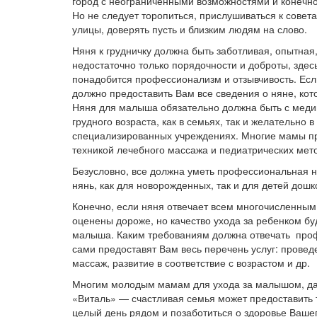
город с неограниченными возможностями и конечно
Но не следует торопиться, прислушиваться к совета
улицы, доверять пусть и близким людям на слово.
Няня к грудничку должна быть заботливая, опытная
недостаточно только порядочности и доброты, здес
понадобится профессионализм и отзывчивость. Если
должно предоставить Вам все сведения о няне, ко
Няня для малыша обязательно должна быть с меди
грудного возраста, как в семьях, так и желательно в
специализированных учреждениях. Многие мамы пр
техникой лечебного массажа и педиатрических мет
Безусловно, все должна уметь профессиональная н
нянь, как для новорожденных, так и для детей дошк
Конечно, если няня отвечает всем многочисленным 
оценены дороже, но качество ухода за ребенком бу
малыша. Каким требованиям должна отвечать профе
сами предоставят Вам весь перечень услуг: провед
массаж, развитие в соответствие с возрастом и др.
Многим молодым мамам для ухода за малышом, даже
«Виталь» — счастливая семья может предоставить 
целый день рядом и позаботиться о здоровье Ваше