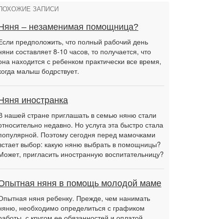
ПОХОЖИЕ ЗАПИСИ
Няня – незаменимая помощница?
Если предположить, что полный рабочий день
няни составляет 8-10 часов, то получается, что
она находится с ребенком практически все время,
когда малыш бодрствует.
Няня иностранка
В нашей стране приглашать в семью няню стали
относительно недавно. Но услуга эта быстро стала
популярной. Поэтому сегодня перед мамочками
встает выбор: какую няню выбрать в помощницы?
Может, пригласить иностранную воспитательницу?
Опытная няня в помощь молодой маме
Опытная няня ребенку. Прежде, чем нанимать
няню, необходимо определиться с графиком
работы, с кругом ее обязанностей и оплатой