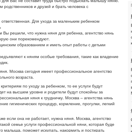
 для Вас не составит труда быстро подыскать малышу няню.
м родственников и друзей и брать человека с
, ответственная. Для ухода за маленьким ребенком
ь
 Вы решили, что нужна няня для ребенка, агентство нянь
торую они порекомендуют.
цинским образованием и иметь опыт работы с детьми
едъявляют к няням особые требования, такие как владение
одик.
яня. Москва сегодня имеет профессиональное агентство
ольного возраста.
критериям по уходу за ребенком, то ее услуги будут
дет на высшем уровне и родители будут спокойны за
ссиональная няня к грудничку. Москва – агентства нянь
ение гигиенических процедур, кормление, прогулки, легкий
 если она не работает, нужна няня. Москва, агентство
такой семье услуги профессиональной няни, которая буде
го малыша, поможет искупать, накормить и постирать