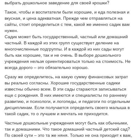
выбрать дошкольное заведение для своей крошки?
Такое, чтобы и воспитатели были хорошие, и еда полезная и
вкусная, и цена адекватная. Прежде чем отправляться на
сайты, стоит определиться с тем, какой же именно садик вам
нужен.
Садик может быть государственный, частный или домашний
частный. В каждой из этих групп существует деление на
многочисленные подгруппы. И в каждой из них сады могут
быть как хорошие, так и не очень. В выборе дошкольного
учреждения нельзя ориентироваться только на стоимость. Не
всегда дорого – это обязательно хорошо.
Сразу же определитесь, на какую сумму финансовых затрат
вы реально согласны. Хорошие государственные садики
известны обычно всем. В эти сады стараются записываться
еще с рождения. В них имеются и специалисты по раннему
развитию, и психологи, и логопеды, и педагоги по отдельным
дисциплинам. Если получается определить своего малыша в
такой садик, то о лучшем и мечтать не приходится.
Частные дошкольные учреждения могут быть как обычными,
так и домашними. Что такое домашний частный детский сад?
По своей сути – это та же няня. Только не она приходит к вам,