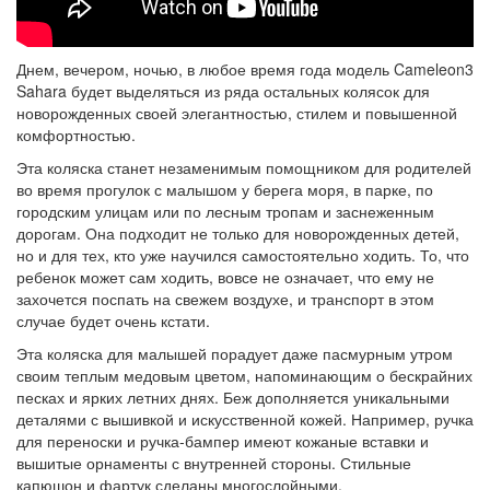
Днем, вечером, ночью, в любое время года модель Cameleon3
Sahara будет выделяться из ряда остальных колясок для
новорожденных своей элегантностью, стилем и повышенной
комфортностью.
Эта коляска станет незаменимым помощником для родителей
во время прогулок с малышом у берега моря, в парке, по
городским улицам или по лесным тропам и заснеженным
дорогам. Она подходит не только для новорожденных детей,
но и для тех, кто уже научился самостоятельно ходить. То, что
ребенок может сам ходить, вовсе не означает, что ему не
захочется поспать на свежем воздухе, и транспорт в этом
случае будет очень кстати.
Эта коляска для малышей порадует даже пасмурным утром
своим теплым медовым цветом, напоминающим о бескрайних
песках и ярких летних днях. Беж дополняется уникальными
деталями с вышивкой и искусственной кожей. Например, ручка
для переноски и ручка-бампер имеют кожаные вставки и
вышитые орнаменты с внутренней стороны. Стильные
капюшон и фартук сделаны многослойными.