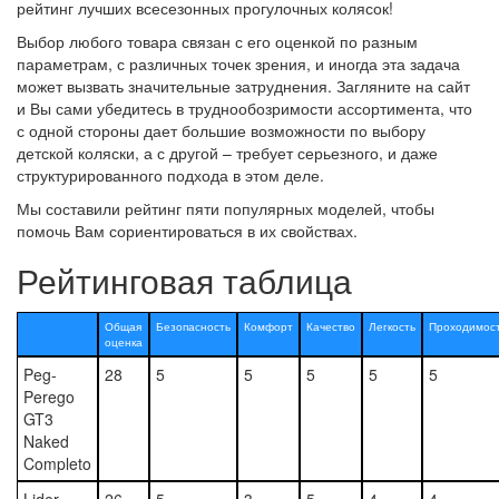
рейтинг лучших всесезонных прогулочных колясок!
Выбор любого товара связан с его оценкой по разным
параметрам, с различных точек зрения, и иногда эта задача
может вызвать значительные затруднения. Загляните на сайт
и Вы сами убедитесь в труднообозримости ассортимента, что
с одной стороны дает большие возможности по выбору
детской коляски, а с другой – требует серьезного, и даже
структурированного подхода в этом деле.
Мы составили рейтинг пяти популярных моделей, чтобы
помочь Вам сориентироваться в их свойствах.
Рейтинговая таблица
Общая
Безопасность
Комфорт
Качество
Легкость
Проходимос
оценка
Peg-
28
5
5
5
5
5
Perego
GT3
Naked
Completo