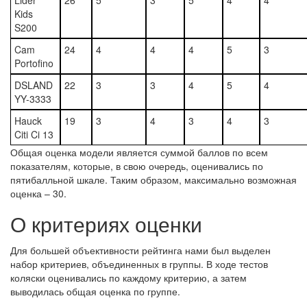
Lider
26
5
3
5
4
4
Kids
S200
Cam
24
4
4
4
5
3
Portofino
DSLAND
22
3
3
4
5
4
YY-3333
Hauck
19
3
4
3
4
3
Citi Ci 13
Общая оценка модели является суммой баллов по всем
показателям, которые, в свою очередь, оценивались по
пятибалльной шкале. Таким образом, максимально возможная
оценка – 30.
О критериях оценки
Для большей объективности рейтинга нами был выделен
набор критериев, объединенных в группы. В ходе тестов
коляски оценивались по каждому критерию, а затем
выводилась общая оценка по группе.